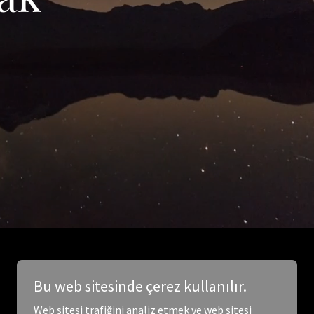
Bu web sitesinde çerez kullanılır.
Web sitesi trafiğini analiz etmek ve web sitesi