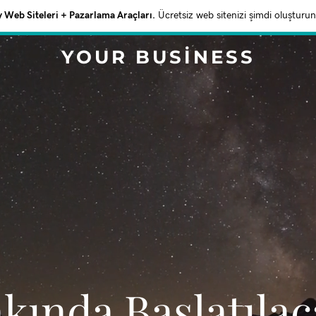
Web Siteleri + Pazarlama Araçları.
Ücretsiz web sitenizi şimdi oluşturun
YOUR BUSINESS
akında Başlatıla