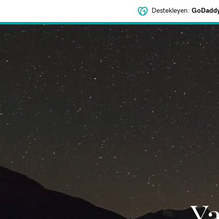
Destekleyen:
GoDaddy 
‌Y